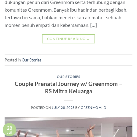
dukungan penuh dari Greenmom serta terhubung dengan
komunitas Greenmom. Banyak ibu hadir dan berbagi kisah,
tertawa bersama, bahkan meneteskan air mata—sebuah
momen penuh empati dan kebersamaan. […]
CONTINUE READING
→
Posted in
Our Stories
OUR STORIES
Couple Prenatal Journey w/ Greenmom –
RS Mitra Keluarga
POSTED ON
JULY 28, 2025
BY
GREENMOM.ID
28
Jul