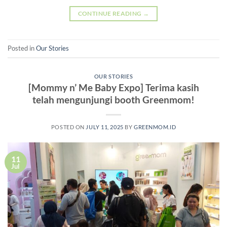
CONTINUE READING
→
Posted in
Our Stories
OUR STORIES
[Mommy n’ Me Baby Expo] Terima kasih
telah mengunjungi booth Greenmom!
POSTED ON
JULY 11, 2025
BY
GREENMOM.ID
11
Jul