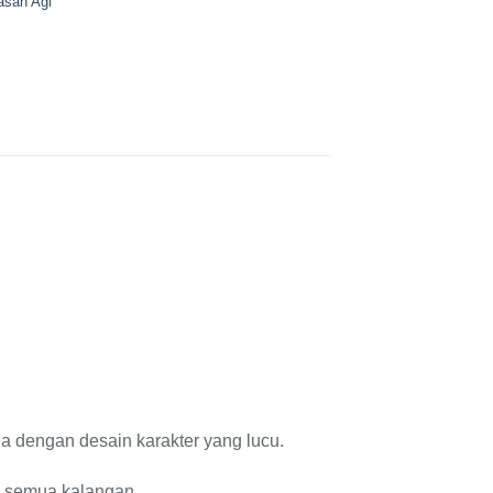
asah Agi
rea dengan desain karakter yang lucu.
h semua kalangan.