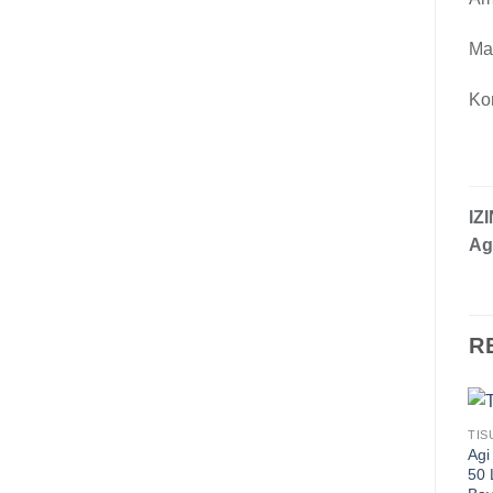
Mad
Kon
IZ
Ag
R
TIS
Agi
50 