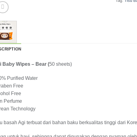
Tag:
Tisu B
SCRIPTION
i Baby Wipes – Bear (
50 sheets)
0% Purified Water
raben Free
cohol Free
n Perfume
rean Technology
u basah Agi terbuat dari bahan baku berkualitas tinggi dari Ko
an untuk bayi, sehingga dapat digunakan dengan nyaman ole