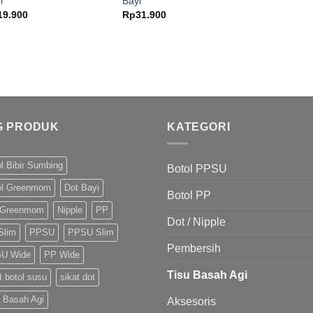
i
Bayi
19.900
Rp
31.900
G PRODUK
KATEGORI
l Bibir Sumbing
Botol PPSU
ol Greenmom
Dot Bayi
Botol PP
 Greenmom
Nipple
PP
Dot / Nipple
Slim
PPSU
PPSU Slim
Pembersih
U Wide
PP Wide
Tisu Basah Agi
t botol susu
sikat dot
u Basah Agi
Aksesoris