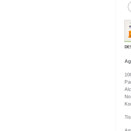
DE
Ag
10
Pa
Al
No
Ko
Tis
Am