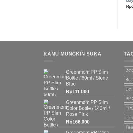
Bay
Rp
KAMU MUNGKIN SUKA
TA
Boto
Greenmom PP Slim
Bottle / 60ml / Stone
Bot
Blue
Dot
Rp
111.000
PP 
Greenmom PP Slim
Color Bottle / 140ml /
PPS
Rose Pink
sika
Rp
166.000
Tis
Greenmom PP Wide