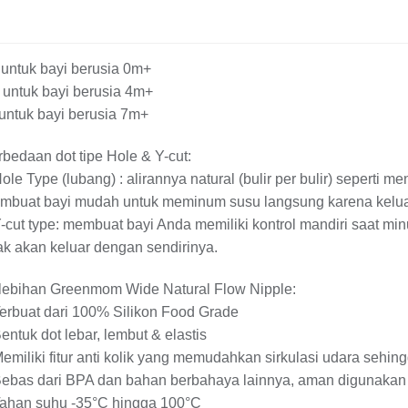
 untuk bayi berusia 0m+
 untuk bayi berusia 4m+
 untuk bayi berusia 7m+
bedaan dot tipe Hole & Y-cut:
ole Type (lubang) : alirannya natural (bulir per bulir) seperti 
mbuat bayi mudah untuk meminum susu langsung karena keluar
-cut type: membuat bayi Anda memiliki kontrol mandiri saat min
ak akan keluar dengan sendirinya.
lebihan Greenmom Wide Natural Flow Nipple:
erbuat dari 100% Silikon Food Grade
entuk dot lebar, lembut & elastis
emiliki fitur anti kolik yang memudahkan sirkulasi udara seh
Bebas dari BPA dan bahan berbahaya lainnya, aman digunakan 
Tahan suhu -35°C hingga 100°C