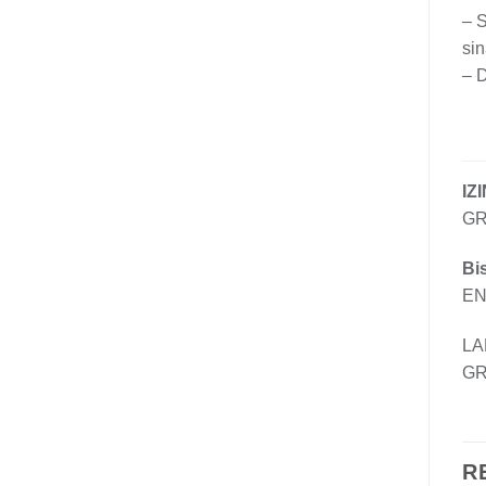
– S
si
– 
IZ
GR
Bi
EN 
LA
GR
R