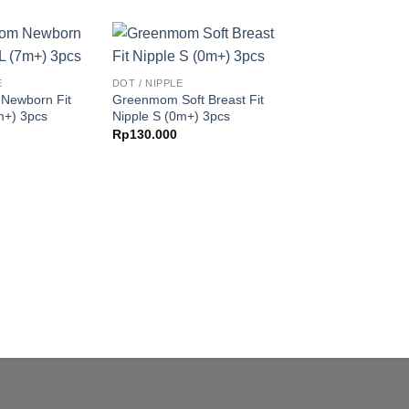
E
DOT / NIPPLE
Newborn Fit
Greenmom Soft Breast Fit
m+) 3pcs
Nipple S (0m+) 3pcs
Rp
130.000
DOT / NIPPLE
Greenmom Newborn
Nipple S (0m+) 3pc
Rp
120.000