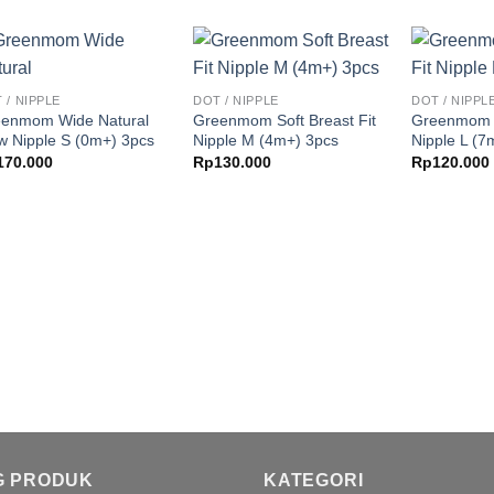
 / NIPPLE
DOT / NIPPLE
DOT / NIPPL
enmom Wide Natural
Greenmom Soft Breast Fit
Greenmom 
w Nipple S (0m+) 3pcs
Nipple M (4m+) 3pcs
Nipple L (7
170.000
Rp
130.000
Rp
120.000
G PRODUK
KATEGORI