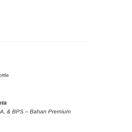
ttle
nta
BPA, & BPS – Bahan Premium