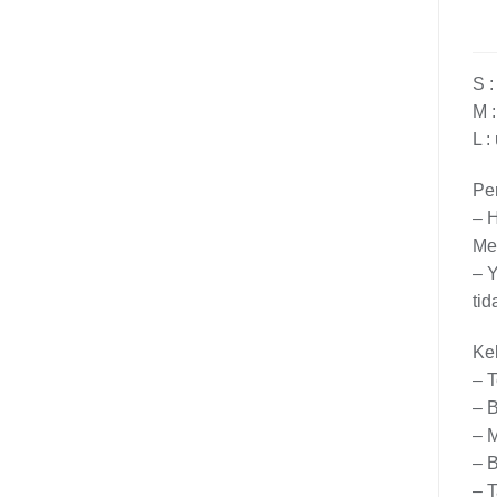
S :
M :
L :
Per
– H
Me
– Y
tid
Ke
– T
– B
– M
– 
– 