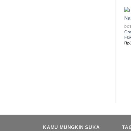
DOT
Gre
Flo
Rp
KAMU MUNGKIN SUKA
TA